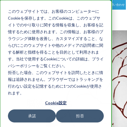
お問い合わせ
toggle
このウェブサイトでは、お客様のコンピューターに
navigation
Cookieを保存します。このCookieは、このウェブサ
イトでのやり取りに関する情報を収集し、お客様を記
憶するために使用されます。この情報は、お客様のブ
ラウジング体験を改善し、カスタマイズすること、な
らびにこのウェブサイトや他のメディアの訪問者に関
する解析と指標を得ることを目的として利用されま
す。当社で使用するCookieについての詳細は、プライ
バシーポリシーをご覧ください。
拒否した場合、このウェブサイトを訪問したときに情
報は追跡されません。ブラウザーではトラッキングを
行わない設定を記憶するために1つのCookieが使用さ
れます。
脳波BLOG
Cookie設定
承諾
拒否