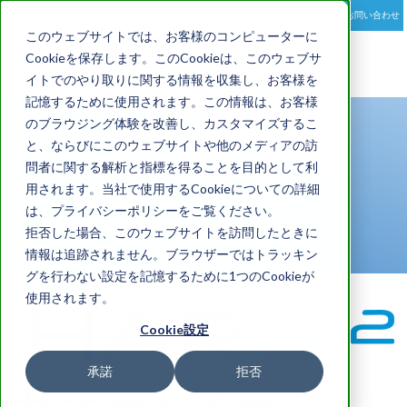
お問い合わせ
toggle
このウェブサイトでは、お客様のコンピューターに
navigation
Cookieを保存します。このCookieは、このウェブサ
イトでのやり取りに関する情報を収集し、お客様を
記憶するために使用されます。この情報は、お客様
のブラウジング体験を改善し、カスタマイズするこ
サポート
と、ならびにこのウェブサイトや他のメディアの訪
問者に関する解析と指標を得ることを目的として利
用されます。当社で使用するCookieについての詳細
は、プライバシーポリシーをご覧ください。
SUPPORT
拒否した場合、このウェブサイトを訪問したときに
情報は追跡されません。ブラウザーではトラッキン
グを行わない設定を記憶するために1つのCookieが
使用されます。
Cookie設定
承諾
拒否