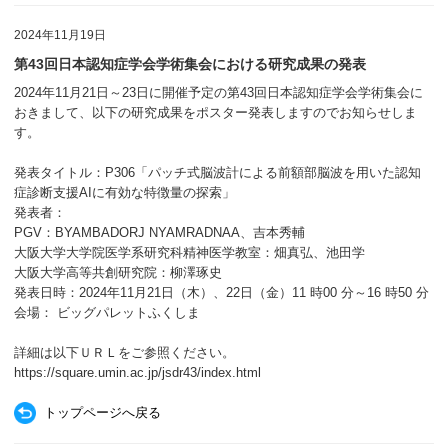
2024年11月19日
第43回日本認知症学会学術集会における研究成果の発表
2024年11月21日～23日に開催予定の第43回日本認知症学会学術集会に
おきまして、以下の研究成果をポスター発表しますのでお知らせしま
す。
発表タイトル：P306「パッチ式脳波計による前額部脳波を用いた認知
症診断支援AIに有効な特徴量の探索」
発表者：
PGV：
BYAMBADORJ NYAMRADNAA
、吉本秀輔
大阪大学大学院医学系研究科精神医学教室：畑真弘、池田学
大阪大学高等共創研究院​：柳澤琢史
発表日時：2024年11月21日（木）、22日（金）11 時00 分～16 時50 分
会場： ビッグパレットふくしま
詳細は以下ＵＲＬをご参照ください。
https://square.umin.ac.jp/jsdr43/index.html
トップページへ戻る