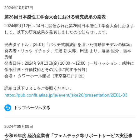
2024年10月07日
第26回日本感性工学会大会における研究成果の発表
2024年9月12日～14日に開催された第26回日本感性工学会大会におきま
して、以下の研究成果を発表しましたので知らせします。
発表タイトル：[2E01]「パッチ式脳波計を用いた情動価モデルの構築​」
発表者：リュウ イチョク、江連 耕太郎、田邉 まり、遠藤 恒介、吉本
秀輔
発表日時：2024年9月13日(金) 10:00 〜12:00（一般セッション：感性に
係る計測・評価技術とその活用に関する分野）
会場： タワーホール船堀（東京都江戸川区）
詳細は以下ＵＲＬをご参照ください。
https://pub.confit.atlas.jp/ja/event/jske26/presentation/2E01-03
トップページへ戻る
2024年08月09日
令和６年度 経済産業省「フェムテック等サポートサービス実証事