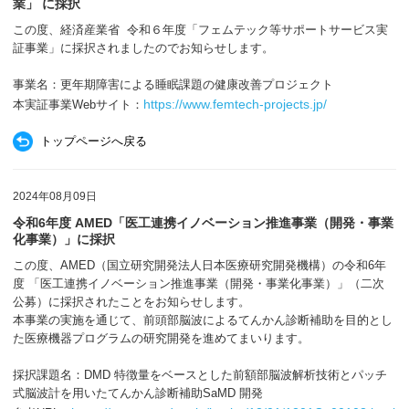
業」 に採択
この度、経済産業省 令和６年度「フェムテック等サポートサービス実
証事業」に採択されましたのでお知らせします。
事業名：更年期障害による睡眠課題の健康改善プロジェクト
https://www.femtech-projects.jp/
本実証事業Webサイト：
トップページへ戻る
2024年08月09日
令和6年度 AMED「医工連携イノベーション推進事業（開発・事業
化事業）」に採択
この度、AMED（国立研究開発法人日本医療研究開発機構）の令和6年
度 「医工連携イノベーション推進事業（開発・事業化事業）」（二次
公募）に採択されたことをお知らせします。
本事業の実施を通じて、前頭部脳波によるてんかん診断補助を目的とし
た医療機器プログラムの研究開発を進めてまいります。
採択課題名：DMD 特徴量をベースとした前額部脳波解析技術とパッチ
式脳波計を用いた
てんかん診断補助SaMD 開発