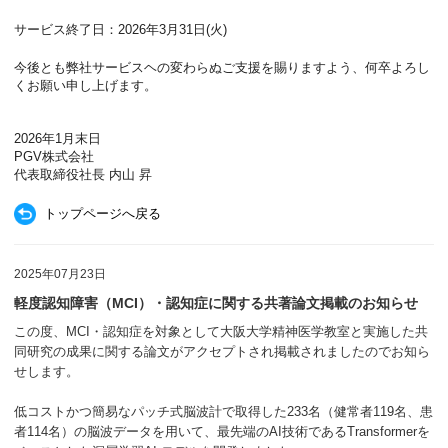
サービス終了日：
2026年
3月31日
(火
)
今後とも弊社サービスヘの変わらぬご支援を賜りますよう、何卒よろし
くお願い申し上げます。
2026年
1月
末日
PGV株
式会社
代表取締役社長 内山 昇
トップページへ戻る
2025年07月23日
軽度認知障害（MCI）・認知症に関する共著論文掲載のお知らせ
この度、
MCI
・認知症を対象として大阪大学精神医学教室と実施した共
同研究の成果に関する論文がアクセプトされ掲載されましたのでお知ら
せします。
低コストかつ簡易なパッチ式脳波計で取得した
233
名（健常者
119
名、患
者
114
名）の脳波データを用いて、最先端の
AI
技術である
Transformer
を