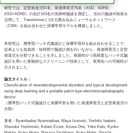
研究では、定型発達児87名、発達障害児76名（ASD、ADHD、
ASD+ADHD）の合計163名の安静時脳波を測定し、当社の脳波AI技術を
活用して、Transformerと1次元畳み込みニューラルネットワーク
（CNN）を組み合わせた深層学習モデルを構築しました。
本研究は、携帯型パッチ式脳波計と深層学習AIを組み合わせることで、
従来よりも低負担・短時間で脳波計測を行いながら、発達障害児と定型
発達児を分類できることを示しました。簡易性かつ高精度なパッチ式脳
波計を用いた客観的なスクリーニング技術として、実用化への可能性が
示されました。
論文タイトル：
Classification of neurodevelopmental disorders and typical development
using deep learning and a portable patch-type electroencephalography
device
（携帯型パッチ式脳波計と深層学習を用いた発達障害児と定型発達児の
分類）
著者：Byambadorj Nyamradnaa, Maya Izumoto, Yoshiko Iwatani,
Shusuke Yoshimoto, Kotaro Ezure, Azusa Ono, Yoko Kato, Kyoko
Makita, Ikuko Hirata, Masaya Tachibana, Ikuko Mohri, Shuichi