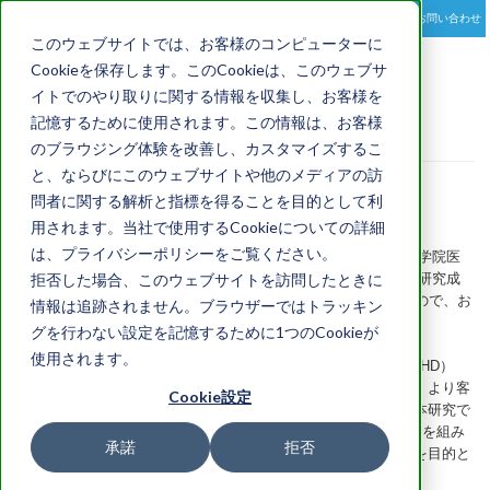
お問い合わせ
toggle
このウェブサイトでは、お客様のコンピューターに
navigation
Cookieを保存します。このCookieは、このウェブサ
イトでのやり取りに関する情報を収集し、お客様を
記憶するために使用されます。この情報は、お客様
NEWS
のブラウジング体験を改善し、カスタマイズするこ
と、ならびにこのウェブサイトや他のメディアの訪
2026年07月23日
問者に関する解析と指標を得ることを目的として利
発達障害に関する共著論文掲載のお知らせ
用されます。当社で使用するCookieについての詳細
は、プライバシーポリシーをご覧ください。
当社では、大阪大学大学院 連合小児発達学研究科、大阪大学大学院医
学系研究科 神経情報学教室および塩野義製薬株式会社との共同研究成
拒否した場合、このウェブサイトを訪問したときに
果が、このたび学術誌 NeuroImage: Reports に掲載されましたので、お
情報は追跡されません。ブラウザーではトラッキン
知らせいたします。
グを行わない設定を記憶するために1つのCookieが
使用されます。
発達障害（自閉スペクトラム症：ASD、注意欠如・多動症：ADHD）
は、診断に専門医による長期間の評価が必要となることが多く、より客
Cookie設定
観的で負担の少ないスクリーニング手法が求められています。本研究で
は、簡便に装着できるパッチ式脳波計「HARU-2」と深層学習AIを組み
承諾
拒否
合わせ、脳波から発達障害児と定型発達児を分類するAIの開発を目的と
しました。