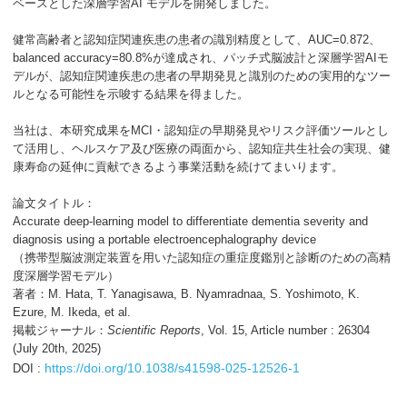
ベースとした深層学習
AI
モデルを開発しました。
健常高齢者と認知症関連疾患の患者の識別精度として、
AUC=0.872
、
balanced accuracy=80.8%
が達成され、パッチ式脳波計と深層学習
AI
モ
デルが、認知症関連疾患の患者の早期発見と識別のための実用的なツー
ルとなる可能性を示唆する結果を得ました。
当社は、本研究成果を
MCI
・認知症の早期発見やリスク評価ツールとし
て活用し、ヘルスケア及び医療の両面から、認知症共生社会の実現、健
康寿命の延伸に貢献できるよう事業活動を続けてまいります。
論文タイトル：
Accurate deep-learning model to differentiate dementia severity and
diagnosis using a portable electroencephalography device
（携帯型脳波測定装置を用いた認知症の重症度鑑別と診断のための高精
度深層学習モデル）
著者：
M. Hata, T. Yanagisawa, B. Nyamradnaa, S. Yoshimoto, K.
Ezure, M. Ikeda, et al.
掲載ジャーナル：
Scientific Reports
, Vol. 15, Article number : 26304
(July 20th, 2025)
https://doi.org/10.1038/s41598-025-12526-1
DOI :