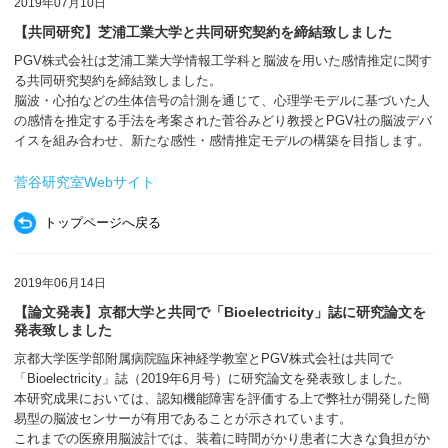
2019年07月10日
【共同研究】芝浦工業大学と共同研究契約を締結致しました
PGV株式会社は芝浦工業大学情報工学科と脳波を用いた感情推定に関す
る共同研究契約を締結致しました。
脳波・心拍などの生体信号の計測を通じて、心理学モデルに基づいた人
の感情を推定する手法を考案された菅谷みどり教授とPGV社の脳波デバ
イスを組み合わせ、新たな感性・感情推定モデルの構築を目指します。
菅谷研究室Webサイト
トップページへ戻る
2019年06月14日
【論文発表】京都大学と共同で「Bioelectricity」誌に研究論文を
発表致しました
京都大学医学部附属病院臨床神経学教室とPGV株式会社は共同で
「Bioelectricity」誌（2019年6月号）に研究論文を発表致しました。
本研究成果においては、認知機能障害を評価する上で弊社が開発した簡
易型の脳波センサーが有用であることが示されています。
これまでの医療用脳波計では、装着に時間がかり患者に大きな負担がか