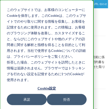
お問い合わせ
toggle
このウェブサイトでは、お客様のコンピューターに
navigation
Cookieを保存します。このCookieは、このウェブサ
イトでのやり取りに関する情報を収集し、お客様を
記憶するために使用されます。この情報は、お客様
NEWS
のブラウジング体験を改善し、カスタマイズするこ
と、ならびにこのウェブサイトや他のメディアの訪
2020年12月01日
問者に関する解析と指標を得ることを目的として利
大阪大学と共同研究契約を締結
用されます。当社で使用するCookieについての詳細
は、プライバシーポリシーをご覧ください。
このたび、パッチ式脳波計を用いた認知症等の神経疾患の診断技術に係
る研究開発を進める目的で、国立大学法人大阪大学と共同研究契約書を
拒否した場合、このウェブサイトを訪問したときに
締結しました。PGVは、医療分野における脳波AIの実用化に向けた取り
情報は追跡されません。ブラウザーではトラッキン
組みを強化して参ります。
グを行わない設定を記憶するために1つのCookieが
使用されます。
トップページへ戻る
Cookie設定
2020年08月20日
承諾
拒否
高度管理医療機器等販売業・貸与業許可書の取得