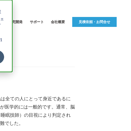
収
ェ
品
研究開発
サポート
会社概要
見積依頼・お問合せ
プ
1
眠は全ての人にとって身近であるに
が医学的には一般的です。通常、脳
（睡眠技師）の目視により判定され
難でした。